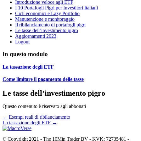
Introduzione veloce agli ETF
I 10 Portafogli Pigri per Investitori Italiani
Cicli economici e Lazy Portfolio
Manutenzione e monitoraggio
Il ribilanciamento di portafogli pigri
Le tasse dell’investimento pigro
Aggiornamenti 2023
Logout
In questo modulo
La tassazione degli ETF
Come limitare il pagamento delle tasse
Le tasse dell’investimento pigro
Questo contenuto è riservato agli abbonati
Navigazione
← Esempi reali di ribilanciamento
La tassazione degli ETF →
articoli
© Copyright 2021 - The 10Min Trader BV - KVK: 72735481 -