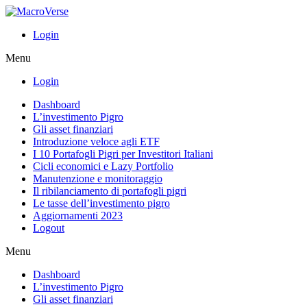
Login
Menu
Login
Dashboard
L’investimento Pigro
Gli asset finanziari
Introduzione veloce agli ETF
I 10 Portafogli Pigri per Investitori Italiani
Cicli economici e Lazy Portfolio
Manutenzione e monitoraggio
Il ribilanciamento di portafogli pigri
Le tasse dell’investimento pigro
Aggiornamenti 2023
Logout
Menu
Dashboard
L’investimento Pigro
Gli asset finanziari